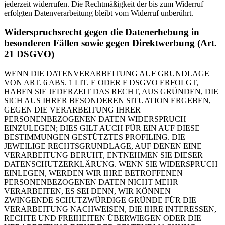
jederzeit widerrufen. Die Rechtmäßigkeit der bis zum Widerruf
erfolgten Datenverarbeitung bleibt vom Widerruf unberührt.
Widerspruchsrecht gegen die Datenerhebung in
besonderen Fällen sowie gegen Direktwerbung (Art.
21 DSGVO)
WENN DIE DATENVERARBEITUNG AUF GRUNDLAGE
VON ART. 6 ABS. 1 LIT. E ODER F DSGVO ERFOLGT,
HABEN SIE JEDERZEIT DAS RECHT, AUS GRÜNDEN, DIE
SICH AUS IHRER BESONDEREN SITUATION ERGEBEN,
GEGEN DIE VERARBEITUNG IHRER
PERSONENBEZOGENEN DATEN WIDERSPRUCH
EINZULEGEN; DIES GILT AUCH FÜR EIN AUF DIESE
BESTIMMUNGEN GESTÜTZTES PROFILING. DIE
JEWEILIGE RECHTSGRUNDLAGE, AUF DENEN EINE
VERARBEITUNG BERUHT, ENTNEHMEN SIE DIESER
DATENSCHUTZERKLÄRUNG. WENN SIE WIDERSPRUCH
EINLEGEN, WERDEN WIR IHRE BETROFFENEN
PERSONENBEZOGENEN DATEN NICHT MEHR
VERARBEITEN, ES SEI DENN, WIR KÖNNEN
ZWINGENDE SCHUTZWÜRDIGE GRÜNDE FÜR DIE
VERARBEITUNG NACHWEISEN, DIE IHRE INTERESSEN,
RECHTE UND FREIHEITEN ÜBERWIEGEN ODER DIE