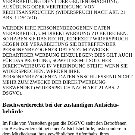
VERARBEITUNG DIENT DER GELTENDMACHUNG,
AUSÜBUNG ODER VERTEIDIGUNG VON
RECHTSANSPRÜCHEN (WIDERSPRUCH NACH ART. 21
ABS. 1 DSGVO).
WERDEN IHRE PERSONENBEZOGENEN DATEN
VERARBEITET, UM DIREKTWERBUNG ZU BETREIBEN,
SO HABEN SIE DAS RECHT, JEDERZEIT WIDERSPRUCH
GEGEN DIE VERARBEITUNG SIE BETREFFENDER
PERSONENBEZOGENER DATEN ZUM ZWECKE
DERARTIGER WERBUNG EINZULEGEN; DIES GILT AUCH
FÜR DAS PROFILING, SOWEIT ES MIT SOLCHER
DIREKTWERBUNG IN VERBINDUNG STEHT. WENN SIE
WIDERSPRECHEN, WERDEN IHRE
PERSONENBEZOGENEN DATEN ANSCHLIESSEND NICHT
MEHR ZUM ZWECKE DER DIREKTWERBUNG
VERWENDET (WIDERSPRUCH NACH ART. 21 ABS. 2
DSGVO).
Beschwerde­recht bei der zuständigen Aufsichts­
behörde
Im Falle von Verstößen gegen die DSGVO steht den Betroffenen
ein Beschwerderecht bei einer Aufsichtsbehörde, insbesondere in
dem Mitgliedstaat ihres gewöhnlichen Aufenthalts, ihres